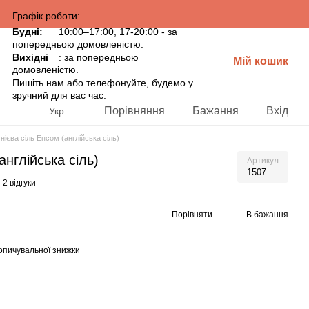
Графік роботи:
Будні:
10:00–17:00, 17-20:00 - за
попередньою домовленістю.
Вихідні
: за попередньою
Мій кошик
домовленістю.
Пишіть нам або телефонуйте, будемо у
зручний для вас час.
Порівняння
Бажання
Вхід
Укр
нієва сіль Епсом (англійська сіль)
англійська сіль)
Артикул
1507
2 відгуки
Порівняти
В бажання
опичувальної знижки