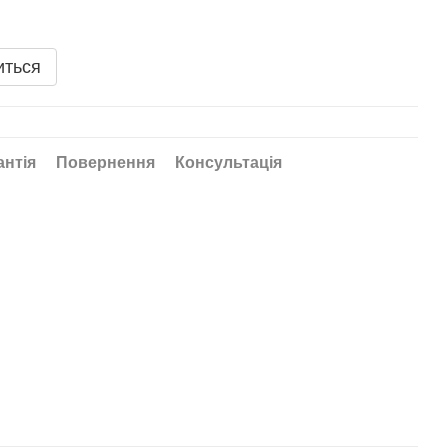
иться
антія
Повернення
Консультація