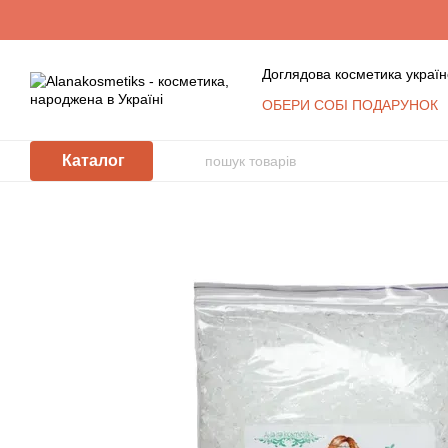
Перейти до основного контенту
Доглядова косметика україн
ОБЕРИ СОБІ ПОДАРУНОК
Обмін та повернення
К
Сертифікати
Блог
Уго
Каталог
Відгуки про магазин
Косметика оптом: умови с
КЛУБ ПОСТІЙНИХ ПОКУ
Політика захисту та обр