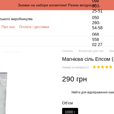
098
Знижки на набори косметики! Разом вигідніше!
303-
25-51
050
ського виробництва
260-
Про нас
Оплата і доставка
54-58
онтактна інформація
068
да користувача
558
02 27
півпраці для оптових покупців
Головна
Косметика для тіла
Маг
ПЦІВ
Магнієва сіль Епсом (
обки персональних даних
Немає в наявності
290 грн
Увійти
для відображення нак
%
Об'єм
1000 г