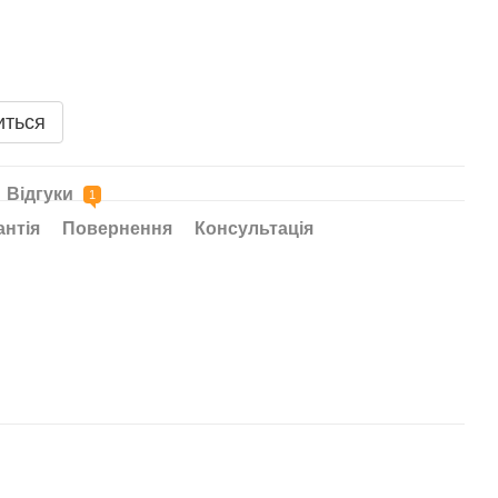
иться
Відгуки
1
антія
Повернення
Консультація