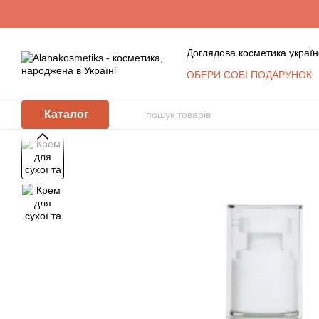
Перейти до основного контенту
Доглядова косметика україн
ОБЕРИ СОБІ ПОДАРУНОК
Обмін та повернення
К
Сертифікати
Блог
Уго
Каталог
Відгуки про магазин
Косметика оптом: умови с
КЛУБ ПОСТІЙНИХ ПОКУ
Політика захисту та обр