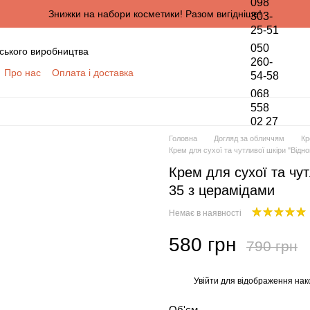
098
Знижки на набори косметики! Разом вигідніше!
303-
25-51
050
ського виробництва
260-
Про нас
Оплата і доставка
54-58
онтактна інформація
068
да користувача
558
02 27
півпраці для оптових покупців
Головна
Догляд за обличчям
Кр
ПЦІВ
Крем для сухої та чутливої шкіри "Від
обки персональних даних
Крем для сухої та чу
35 з церамідами
Немає в наявності
580 грн
790 грн
Увійти
для відображення нак
%
Об'єм