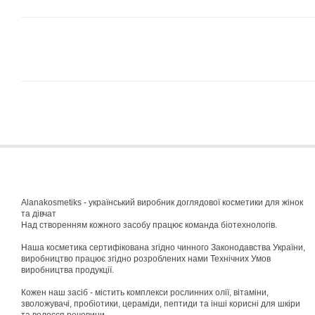
Alanakosmetiks - український виробник доглядової косметики для жінок
та дівчат
Над створенням кожного засобу працює команда біотехнологів.
Наша косметика сертифікована згідно чинного Законодавства України,
виробництво працює згідно розроблених нами Технічних Умов
виробництва продукції.
Кожен наш засіб - містить комплекси рослинних олії, вітаміни,
зволожувачі, пробіотики, цераміди, пептиди та інші корисні для шкіри