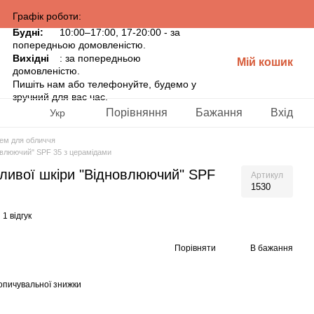
Графік роботи:
Будні:
10:00–17:00, 17-20:00 - за
попередньою домовленістю.
Вихідні
: за попередньою
Мій кошик
домовленістю.
Пишіть нам або телефонуйте, будемо у
зручний для вас час.
Порівняння
Бажання
Вхід
Укр
ем для обличчя
новлюючий" SPF 35 з церамідами
тливої шкіри "Відновлюючий" SPF
Артикул
1530
1 відгук
Порівняти
В бажання
опичувальної знижки