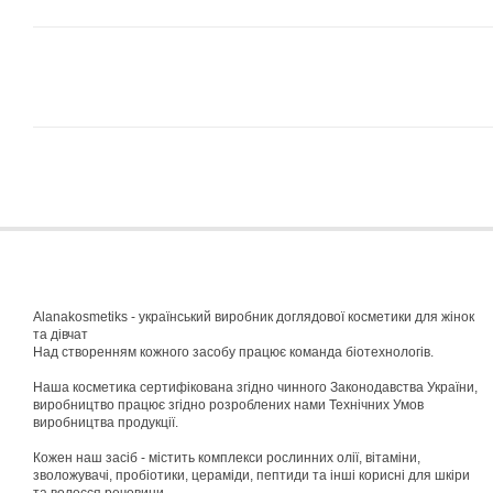
Alanakosmetiks - український виробник доглядової косметики для жінок
та дівчат
Над створенням кожного засобу працює команда біотехнологів.
Наша косметика сертифікована згідно чинного Законодавства України,
виробництво працює згідно розроблених нами Технічних Умов
виробництва продукції.
Кожен наш засіб - містить комплекси рослинних олії, вітаміни,
зволожувачі, пробіотики, цераміди, пептиди та інші корисні для шкіри