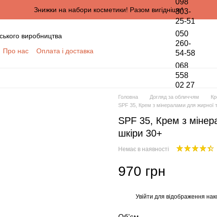
098
Знижки на набори косметики! Разом вигідніше!
303-
25-51
050
ського виробництва
260-
Про нас
Оплата і доставка
54-58
онтактна інформація
068
да користувача
558
02 27
півпраці для оптових покупців
Головна
Догляд за обличчям
Кр
ПЦІВ
SPF 35, Крем з мінералами для жирної т
обки персональних даних
SPF 35, Крем з мінер
шкіри 30+
Немає в наявності
970 грн
Увійти
для відображення нак
%
Об'єм