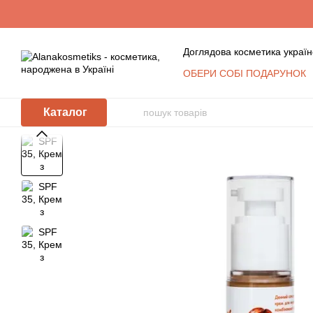
Перейти до основного контенту
Доглядова косметика україн
ОБЕРИ СОБІ ПОДАРУНОК
Обмін та повернення
К
Сертифікати
Блог
Уго
Каталог
Відгуки про магазин
Косметика оптом: умови с
КЛУБ ПОСТІЙНИХ ПОКУ
Політика захисту та обр