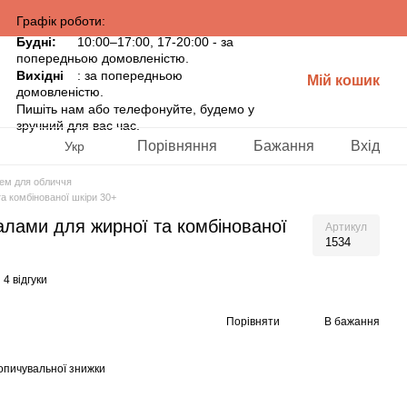
Графік роботи:
Будні:
10:00–17:00, 17-20:00 - за
попередньою домовленістю.
Вихідні
: за попередньою
Мій кошик
домовленістю.
Пишіть нам або телефонуйте, будемо у
зручний для вас час.
Порівняння
Бажання
Вхід
Укр
ем для обличчя
а комбінованої шкіри 30+
алами для жирної та комбінованої
Артикул
1534
4 відгуки
Порівняти
В бажання
опичувальної знижки