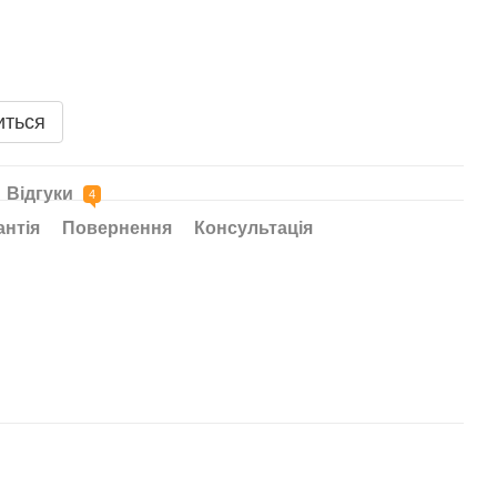
иться
Відгуки
4
антія
Повернення
Консультація