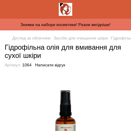
Знижки на набори косметики! Разом вигідніше!
Догляд за обличчям
Засоби для очищення шкіри
Гідрофіль
Гідрофільна олія для вмивання для
сухої шкіри
Артикул:
1064
Написати відгук