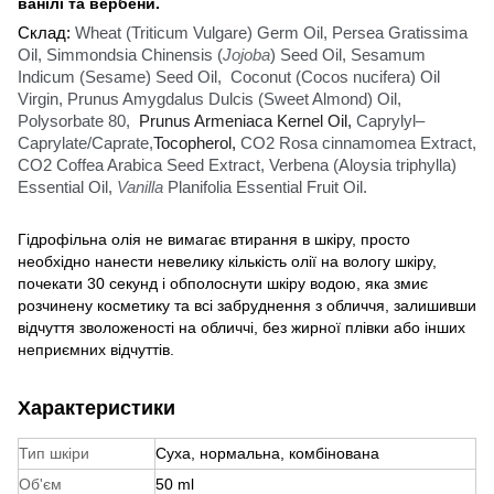
ванілі та вербени.
Склад:
Wheat (Triticum Vulgare) Germ Oil
,
Persea Gratissima
Oil
,
Simmondsia Chinensis (
Jojoba
) Seed Oil
,
Sesamum
Indicum (Sesame) Seed Oil
,
Coconut
(
Cocos
nucifera
)
Oil
Virgin
,
Prunus Amygdalus Dulcis (Sweet Almond) Oil
,
Polysorbate 80
,
Prunus Armeniaca Kernel Oil,
Caprylyl–
Caprylate/Caprate
,
Tocopherol
,
CO2 Rosa cinnamomea Extract
,
CO2 Coffea Arabica Seed Extract
,
Verbena (Aloysia triphylla)
Essential Oil
,
Vanilla
Planifolia Essential Fruit Oil
.
Гідрофільна олія не вимагає втирання в шкіру, просто
необхідно нанести невелику кількість олії на вологу шкіру,
почекати 30 секунд і обполоснути шкіру водою, яка змиє
розчинену косметику та всі забруднення з обличчя, залишивши
відчуття зволоженості на обличчі, без жирної плівки або інших
неприємних відчуттів.
Характеристики
Тип шкіри
Суха, нормальна, комбінована
Об'єм
50 ml