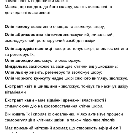
знімає навіть водостійкий макіяж.
Масла, що входять до його складу, мають очищаючі та
доглядаючі властивості:
Олія кокосу
ефективно очищає та зволожує шкіру;
Олія абрикосових кісточок
зволожуючий, живильний,
омолоджуючий, регенеруючий засіб для шкіри
Олія зародків пшениці
повертає тонус шкірі, оновлює клітини
та регегерує їх;
Олія авокадо
зволожує та омолоджує;
Мигдальна
заспокоює та захищає клітини від ушкоджень;
Олія льону
живить, регенерує та зволожує шкіру;
Олія чорного кунжуту
надає шкірі сяючого вигляду, зволожує.
Екстракт квітів шипшини
- зволожує, тонізує та насичує шкіру
вітамінами
Екстракт кави
- має відмінні дренажні властивості і
стимулюючу дію на кровопостачання клітин шкіри.
Він живить їх і сприяє їх оновленню, м'яко активізує процеси
саморегуляції в клітинах шкіри, а також підсилює ліполіз
Має приємний квітковий аромат, що створюють
ефірні олії