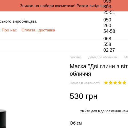
098
Знижки на набори косметики! Разом вигідніше!
303-
25-51
050
ського виробництва
260-
Про нас
Оплата і доставка
54-58
онтактна інформація
068
да користувача
558
02 27
півпраці для оптових покупців
Головна
Догляд за обличчям
Ма
ПЦІВ
Маска "Дві глини з ві
обки персональних даних
обличчя
Немає в наявності
530 грн
Увійти
для відображення нак
%
Об'єм