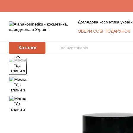
Перейти до основного контенту
Доглядова косметика україн
ОБЕРИ СОБІ ПОДАРУНОК
Обмін та повернення
К
Сертифікати
Блог
Уго
Каталог
Відгуки про магазин
Косметика оптом: умови с
КЛУБ ПОСТІЙНИХ ПОКУ
Політика захисту та обр