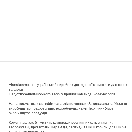
Alanakosmetiks - український виробник доглядової косметики для жінок
та дівчат
Над створенням кожного засобу працює команда біотехнологів.
Наша косметика сертифікована згідно чинного Законодавства України,
виробництво працює згідно розроблених нами Технічних Умов
виробництва продукції.
Кожен наш засіб - містить комплекси рослинних олії, вітаміни,
зволожувачі, пробіотики, цераміди, пептиди та інші корисні для шкіри