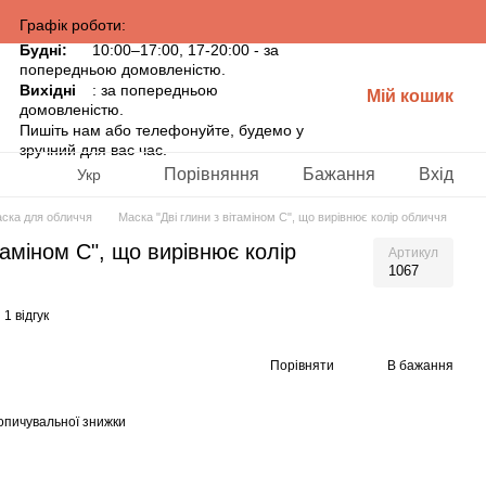
Графік роботи:
Будні:
10:00–17:00, 17-20:00 - за
попередньою домовленістю.
Вихідні
: за попередньою
Мій кошик
домовленістю.
Пишіть нам або телефонуйте, будемо у
зручний для вас час.
Порівняння
Бажання
Вхід
Укр
ска для обличчя
Маска "Дві глини з вітаміном С", що вирівнює колір обличчя
таміном С", що вирівнює колір
Артикул
1067
1 відгук
Порівняти
В бажання
опичувальної знижки