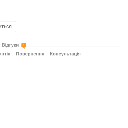
иться
Відгуки
1
антія
Повернення
Консультація