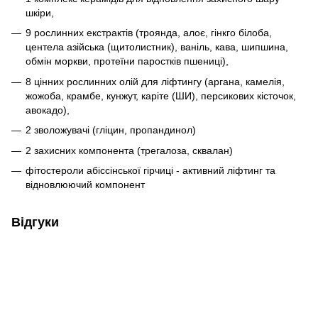
шкіри,
9 рослинних екстрактів (троянда, алоє, гінкго білоба,
центела азійська (щитолистник), ваніль, кава, шипшина,
обмін моркви, протеїни паростків пшениці),
8 цінних рослинних олій для ліфтингу (аргана, камелія,
жожоба, крамбе, кунжут, каріте (ШИ), персикових кісточок,
авокадо),
2 зволожувачі (гліцин, пропандинол)
2 захисних компонента (трегалоза, сквалан)
фітостероли абіссінської гірчиці - активний ліфтинг та
відновлюючий компонент
Відгуки