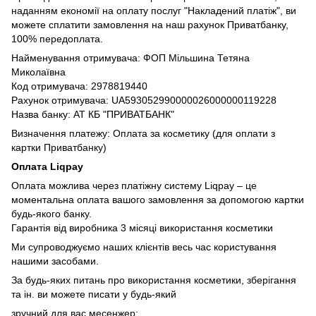
наданням економії на оплату послуг "Накладений платіж", ви
можете сплатити замовлення на наш рахунок Приватбанку,
100% передоплата.
Найменування отримувача: ФОП Мільшина Тетяна
Миколаївна
Код отримувача: 2978819440
Рахунок отримувача: UA593052990000026000000119228
Назва банку: АТ КБ "ПРИВАТБАНК"
Визначення платежу: Оплата за косметику (для оплати з
картки Приватбанку)
Оплата Liqpay
Оплата можлива через платіжну систему Liqpay – це
моментальна оплата вашого замовлення за допомогою картки
будь-якого банку.
Гарантія від виробника 3 місяці використання косметики
Ми супроводжуємо наших клієнтів весь час користування
нашими засобами.
За будь-яких питань про використання косметики, зберігання
та ін. ви можете писати у будь-який
зручний для вас месенжер: