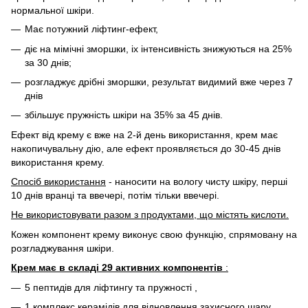
нормальної шкіри.
Має потужний ліфтинг-ефект,
діє на мімічні зморшки, іх інтенсивність знижуються на 25%
за 30 днів;
розгладжує дрібні зморшки, результат видимий вже через 7
днів
збільшує пружність шкіри на 35% за 45 днів.
Ефект від крему є вже на 2-й день використання, крем має
накопичувальну дію, але ефект проявляється до 30-45 днів
використання крему.
Спосіб використання
- наносити на вологу чисту шкіру, перші
10 днів вранці та ввечері, потім тільки ввечері.
Не використовувати разом з продуктами, що містять кислоти.
Кожен компонент крему виконує свою функцію, спрямовану на
розгладжування шкіри.
Крем має в складі 29 активних компонентів
:
5 пептидів для ліфтингу та пружності ,
1 комплекс керамідів для відновлення захисного шару