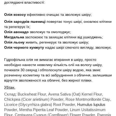
доглядаючі властивості:
Олія кокосу
ефективно очищає та зволожує шкіру;
Олія зародків пшениці
повертає тонус шкірі, оновлює клітини
та регегерує їх;
Олія авокадо
зволожує та омолоджує;
Мигдальна
заспокоює та захищає клітини від ушкоджень;
Олія льону
живить, регенерує та зволожує шкіру;
Олія чорного кунжуту
надає шкірі сяючого вигляду, зволожує.
Гідрофільна олія не вимагає втирання в шкіру, просто
необхідно нанести невелику кількість олії на вологу шкіру,
почекати 30 секунд і обполоснути шкіру водою, яка змиє
розчинену косметику та всі забруднення з обличчя, залишивши
відчуття зволоженості на обличчі, без жирної плівки.
Убтан
Склад:
Buckwheat Flour
,
Avena Sativa (Oat) Kernel Flour
,
Chickpea (Cicer arietinum) Powder
,
Rose Montmorillonite Clay
,
Licorice (Glycyrrhiza glabra) Root
Powder
,
Humulus lupulus
Powder
,
Mentha Piperita Leaf Powder
,
Linum Usitatissimum
Flour
, С
entaurea Cyanus (Cornflower) Flower
Powder
,
Paeonia