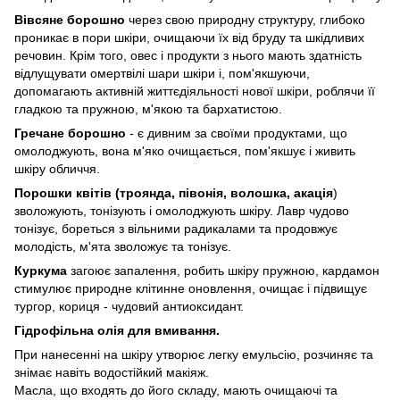
Вівсяне борошно
через свою природну структуру, глибоко
проникає в пори шкіри, очищаючи їх від бруду та шкідливих
речовин. Крім того, овес і продукти з нього мають здатність
відлущувати омертвілі шари шкіри і, пом'якшуючи,
допомагають активній життєдіяльності нової шкіри, роблячи її
гладкою та пружною, м'якою та бархатистою.
Гречане борошно
- є дивним за своїми продуктами, що
омолоджують, вона м'яко очищається, пом'якшує і живить
шкіру обличчя.
Порошки квітів (троянда, півонія, волошка, акація
)
зволожують, тонізують і омолоджують шкіру. Лавр чудово
тонізує, бореться з вільними радикалами та продовжує
молодість, м'ята зволожує та тонізує.
Куркума
загоює запалення, робить шкіру пружною, кардамон
стимулює природне клітинне оновлення, очищає і підвищує
тургор, кориця - чудовий антиоксидант.
Гідрофільна олія для вмивання.
При нанесенні на шкіру утворює легку емульсію, розчиняє та
знімає навіть водостійкий макіяж.
Масла, що входять до його складу, мають очищаючі та