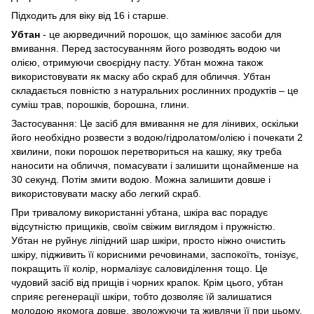
Підходить для віку від 16 і старше.
Убтан
- це аюрведичний порошок, що замінює засоби для
вмивання. Перед застосуванням його розводять водою чи
олією, отримуючи своєрідну пасту. Убтан можна також
використовувати як маску або скраб для обличчя. Убтан
складається повністю з натуральних рослинних продуктів – це
суміш трав, порошків, борошна, глини.
Застосування: Це засіб для вмивання не для лінивих, оскільки
його необхідно розвести з водою/гідролатом/олією і почекати 2
хвилини, поки порошок перетвориться на кашку, яку треба
наносити на обличчя, помасувати і залишити щонайменше на
30 секунд. Потім змити водою. Можна залишити довше і
використовувати маску або легкий скраб.
При тривалому використанні убтана, шкіра вас порадує
відсутністю прищиків, своїм свіжим виглядом і пружністю.
Убтан не руйнує ліпідний шар шкіри, просто ніжно очистить
шкіру, підживить її корисними речовинами, заспокоїть, тонізує,
покращить її колір, нормалізує саловиділення тощо. Це
чудовий засіб від прищів і чорних крапок. Крім цього, убтан
сприяє регенерації шкіри, тобто дозволяє їй залишатися
молодою якомога довше, зволожуючи та живлячи її при цьому.