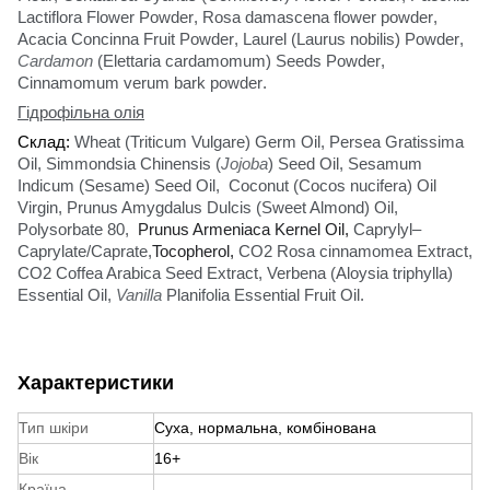
Lactiflora
Flower
Powder
,
Rosa damascena flower powder
,
Acacia Concinna Fruit Powder
,
Laurel (Laurus nobilis)
Powder
,
Cardamon
(
Е
lettaria cardamomum) Seeds Powder
,
Cinnamomum verum bark powder
.
Гідрофільна олія
Склад:
Wheat (Triticum Vulgare) Germ Oil
,
Persea Gratissima
Oil
,
Simmondsia Chinensis (
Jojoba
) Seed Oil
,
Sesamum
Indicum (Sesame) Seed Oil
,
Coconut
(
Cocos
nucifera
)
Oil
Virgin
,
Prunus Amygdalus Dulcis (Sweet Almond) Oil
,
Polysorbate 80
,
Prunus Armeniaca Kernel Oil,
Caprylyl–
Caprylate/Caprate
,
Tocopherol
,
CO2 Rosa cinnamomea Extract
,
CO2 Coffea Arabica Seed Extract
,
Verbena (Aloysia triphylla)
Essential Oil
,
Vanilla
Planifolia Essential Fruit Oil
.
Характеристики
Тип шкіри
Суха, нормальна, комбінована
Вік
16+
Країна