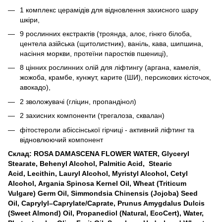
1 комплекс церамідів для відновлення захисного шару
шкіри,
9 рослинних екстрактів (троянда, алоє, гінкго білоба,
центела азійська (щитолистник), ваніль, кава, шипшина,
насіння моркви, протеїни паростків пшениці),
8 цінних рослинних олій для ліфтингу (аргана, камелія,
жожоба, крамбе, кунжут, карите (ШИ), персикових кісточок,
авокадо),
2 зволожувачі (гліцин, пропандінол)
2 захисних компоненти (трегалоза, сквалан)
фітостероли абіссінської гірчиці - активний ліфтинг та
відновлюючий компонент
Склад: ROSA DAMASCENA FLOWER WATER, Glyceryl
Stearate, Behenyl Alcohol, Palmitic Acid, Stearic
Acid, Lecithin, Lauryl Alcohol, Myristyl Alcohol, Cetyl
Alcohol, Argania Spinosa Kernel Oil, Wheat (Triticum
Vulgare) Germ Oil, Simmondsia Chinensis (Jojoba) Seed
Oil, Caprylyl–Caprylate/Caprate, Prunus Amygdalus Dulcis
(Sweet Almond) Oil, Propanediol (Natural, EcoCert), Water,