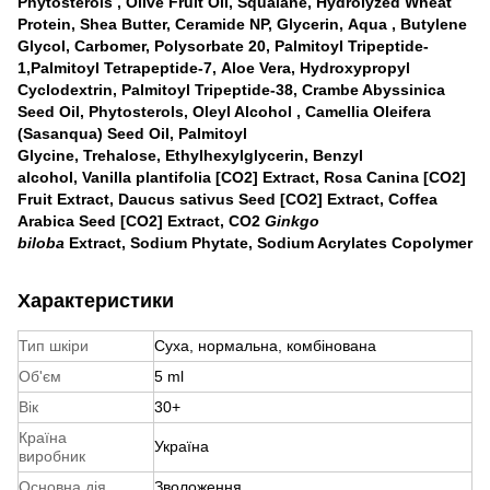
Phytosterols , Olive Fruit Oil, Squalane, Hydrolyzed Wheat
Protein, Shea Butter, Ceramide NP, Glycerin, Aqua , Butylene
Glycol, Carbomer, Polysorbate 20, Palmitoyl Tripeptide-
1,Palmitoyl Tetrapeptide-7, Aloe Vera, Hydroxypropyl
Cyclodextrin, Palmitoyl Tripeptide-38, Crambe Abyssinica
Seed Oil, Phytosterols, Oleyl Alcohol , Camellia Oleifera
(Sasanqua) Seed Oil, Palmitoyl
Glycine, Trehalose, Ethylhexylglycerin, Benzyl
alcohol, Vanilla plantifolia [CO2] Еxtract, Rosa Canina [CO2]
Fruit Extract, Daucus sativus Seed [CO2] Extract, Coffea
Arabica Seed [CO2] Extract, CO2
Ginkgo
biloba
Extract, Sodium Phytate, Sodium Acrylates Copolymer
Характеристики
Тип шкіри
Суха, нормальна, комбінована
Об'єм
5 ml
Вік
30+
Країна
Україна
виробник
Основна дія
Зволоження