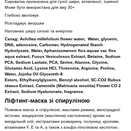
Сироватка призначена для сухої шкіри, втомленої, тьмяної.
Може бути використана для віку 30+
Глибоко зволожує
Розгладжує зморшки
Наповнює шкіру силою та енергією
Склад: Achillea millefolium flower water, Water, glycerin,
DNA, adenosine, Carbomer, Hydrogenated Starch
Hydrolysate, Water, Aphanizomenon flos-aquae var. flos
aqua extract, Fucus Vesiculosus Extract, Betaine, Sodium
PCA, Sodium Lactate, PCA, Serine, Alanine, Glycine,
Glutamic Acid, Lysine HCl, Threonine, Arginine, Proline,
Water,
Jojoba
Oil Glycereth-8
Esters, Ethylhexylglycerin, Benzyl alcohol, SC-CO2 Rubus
idaeus Extract, Camomile (Matricaria recutita) Flower CO 2
Extract, Sodium Hyaluronate, fragrance.
Ліфтинг-маска зі спируліною
Поживна маска зі спіруліною, маслами рижика, виноградної
кісточки, мацератом (масляною настоянкою) арніки на
мигдальній олії, екстрактами розмарину, полуниці, кропиви,
вітамінами F, Е та А, а також з альфа-ліполієвою кислотою.