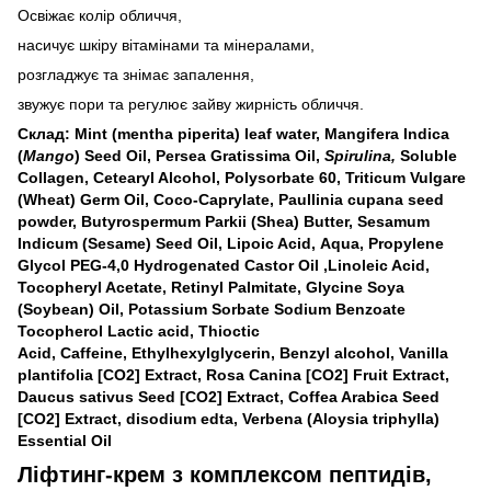
Освіжає колір обличчя,
насичує шкіру вітамінами та мінералами,
розгладжує та знімає запалення,
звужує пори та регулює зайву жирність обличчя.
Склад: Mint (mentha piperita) leaf water, Mangifera Indica
(
Mango
) Seed Oil, Persea Gratissima Oil,
Spirulina
,
Soluble
Collagen, Cetearyl Alcohol, Polysorbate 60, Triticum Vulgare
(Wheat) Germ Oil, Coco-Caprylate, Paullinia cupana seed
powder, Butyrospermum Parkii (Shea) Butter, Sesamum
Indicum (Sesame) Seed Oil, Lipoic Acid, Aqua, Propylene
Glycol PEG-4,0 Hydrogenated Castor Oil ,Linoleic Acid,
Tocopheryl Acetate, Retinyl Palmitate, Glycine Soya
(Soybean) Oil, Potassium Sorbate Sodium Benzoate
Tocopherol Lactic acid, Тhioctic
Acid, Caffeine, Ethylhexylglycerin, Benzyl alcohol, Vanilla
plantifolia [CO2] Еxtract, Rosa Canina [CO2] Fruit Extract,
Daucus sativus Seed [CO2] Extract, Coffea Arabica Seed
[CO2] Extract, disodium edta, Verbena (Aloysia triphylla)
Essential Oil
Ліфтинг-крем з комплексом пептидів,