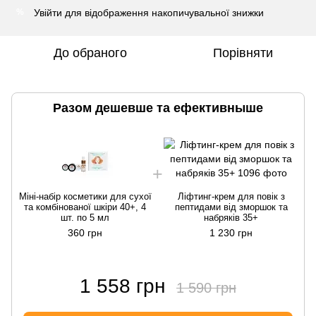
Увійти
для відображення накопичувальної знижки
%
До обраного
Порівняти
Разом дешевше та ефективныше
Міні-набір косметики для сухої
Ліфтинг-крем для повік з
та комбінованої шкіри 40+, 4
пептидами від зморшок та
шт. по 5 мл
набряків 35+
360 грн
1 230 грн
1 558 грн
1 590 грн