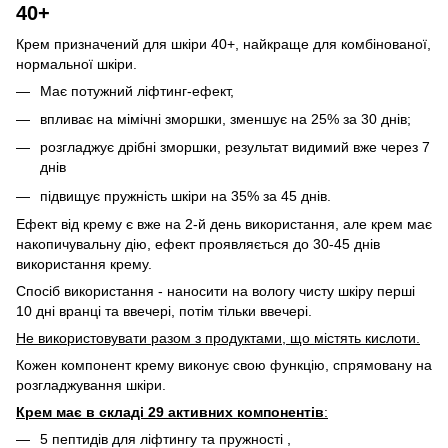
40+
Крем призначений для шкіри 40+, найкраще для комбінованої,
нормальної шкіри.
Має потужний ліфтинг-ефект,
впливає на мімічні зморшки, зменшує на 25% за 30 днів;
розгладжує дрібні зморшки, результат видимий вже через 7
днів
підвищує пружність шкіри на 35% за 45 днів.
Ефект від крему є вже на 2-й день використання, але крем має
накопичувальну дію, ефект проявляється до 30-45 днів
використання крему.
Спосіб використання - наносити на вологу чисту шкіру перші
10 дні вранці та ввечері, потім тільки ввечері.
Не використовувати разом з продуктами, що містять кислоти.
Кожен компонент крему виконує свою функцію, спрямовану на
розгладжування шкіри.
Крем має в складі 29 активних компонентів
:
5 пептидів для ліфтингу та пружності ,