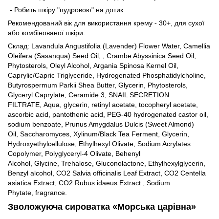
- Робить шкіру "пудровою" на дотик
Рекомендований вік для використання крему - 30+, для сухої
або комбінованої шкіри.
Склад: Lavandula Angustifolia (Lavender) Flower Water, Camellia
Oleifera (Sasanqua) Seed Oil, , Crambe Abyssinica Seed Oil,
Phytosterols, Oleyl Alcohol, Argania Spinosa Kernel Oil,
Caprylic/Capric Triglyceride, Hydrogenated Phosphatidylcholine,
Butyrospermum Parkii Shea Butter, Glycerin, Phytosterols,
Glyceryl Caprylate, Ceramide 3, SNAIL SECRETION
FILTRATE, Aqua, glycerin, retinyl acetate, tocopheryl acetate,
ascorbic acid, pantothenic acid, PEG-40 hydrogenated castor oil,
sodium benzoate, Prunus Amygdalus Dulcis (Sweet Almond)
Oil, Saccharomyces, Xylinum/Black Tea Ferment, Glycerin,
Hydroxyethylcellulose, Ethylhexyl Olivate, Sodium Acrylates
Copolymer, Polyglyceryl-4 Olivate, Behenyl
Alcohol, Glycine, Trehalose, Gluconolactone, Ethylhexylglycerin,
Benzyl alcohol, CO2 Salvia officinalis Leaf Extract, CO2 Centella
asiatica Extract, CO2 Rubus idaeus Extract , Sodium
Phytate, fragrance.
Зволожуюча сироватка «Морська царівна»