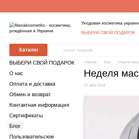
Перейти к основному контенту
Уходовая косметика украин
ВЫБЕРИ СВОЙ ПОДАРОК
Обмен и возврат
Конта
Пользовательское согла
Каталог
Косметика оптом: услови
КЛУБ ПОСТОЯННЫХ ПО
ВЫБЕРИ СВОЙ ПОДАРОК
Главная
Блог
Неделя масо
Политика защиты и обра
Неделя мас
О нас
Оплата и доставка
12 мая 2026
Обмен и возврат
Контактная информация
Сертификаты
Блог
Пользовательское