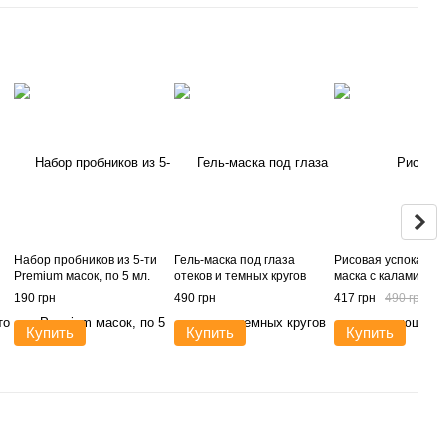
Набор пробников из 5-ти
Гель-маска под глаза
Рисовая успокаив
Premium масок, по 5 мл.
отеков и темных кругов
маска с каламином
190 грн
490 грн
417 грн
490 грн
Купить
Купить
Купить