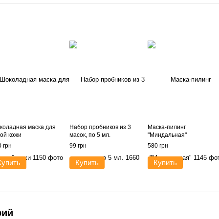
коладная маска для
Набор пробников из 3
Маска-пилинг
хой кожи
масок, по 5 мл.
"Миндальная"
 грн
99 грн
580 грн
Купить
Купить
Купить
рий