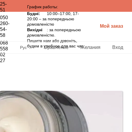
25-
График работы:
51
Будні:
10:00–17:00, 17-
050
20:00 – за попередньою
260-
домовленістю
Мой заказ
54-
Вихідні
: за попередньою
58
домовленістю.
Пишите нам або дзвоніть,
068
будем в удобное для вас час.
Сравнение
Желания
Вход
Рус
558
02
27