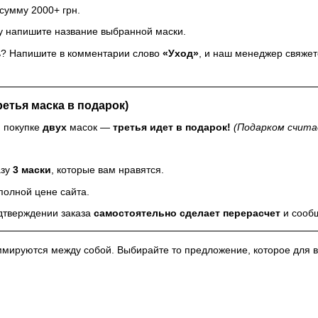
сумму 2000+ грн.
зу напишите название выбранной маски.
ть? Напишите в комментарии слово
«Уход»
, и наш менеджер свяжет
ретья маска в подарок)
и покупке
двух
масок —
третья идет в подарок!
(Подарком счита
азу
3 маски
, которые вам нравятся.
полной цене сайта.
дтверждении заказа
самостоятельно сделает перерасчет
и сообщ
мируются между собой. Выбирайте то предложение, которое для в