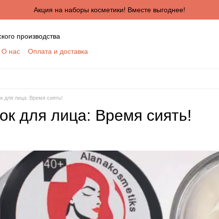
Акция на наборы косметики! Вместе выгоднее!
ского производства
О нас
Оплата и доставка
ктная информация
Сертификаты
Блог
шение
Отзывы о магазине
я сотрудничества для оптовых покупателей
КУПАТЕЛЕЙ
к для лица: Время сиять!
ботки персональных данных
ок для лица: Время сиять!