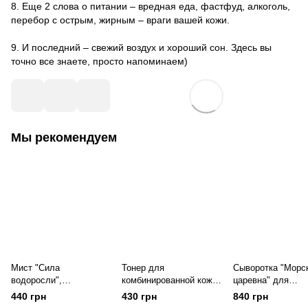
8. Еще 2 слова о питании – вредная еда, фастфуд, алкоголь,
перебор с острым, жирным – враги вашей кожи.
⠀
9. И последний – свежий воздух и хороший сон. Здесь вы
точно все знаете, просто напоминаем)
Мы рекомендуем
Мист "Сила
Тонер для
Сыворотка "Морс
водоросли",
комбинированной кожи
царевна" для
интенсивное
"Луговой" с
комплексного
440 грн
430 грн
840 грн
увлажнение и
комплексом
увлажнения и