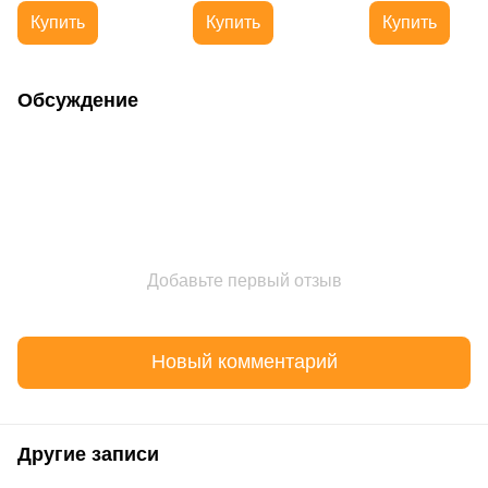
упругость кожи
растительных
лифтинга с
Купить
Купить
Купить
экстрактов и
полинуклеотидам
гиалуроновой кислотой
голубым ретинол
30+
Обсуждение
Добавьте первый отзыв
Новый комментарий
Другие записи