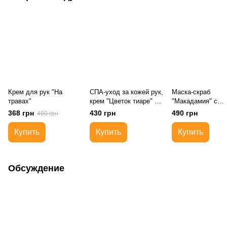
Крем для рук "На
СПА-уход за кожей рук,
Маска-скраб
травах"
крем "Цветок тиаре" на
"Макадамия" с
цветочных восках
энзимами граната
368 грн
430 грн
490 грн
460 грн
папайи
Купить
Купить
Купить
Обсуждение