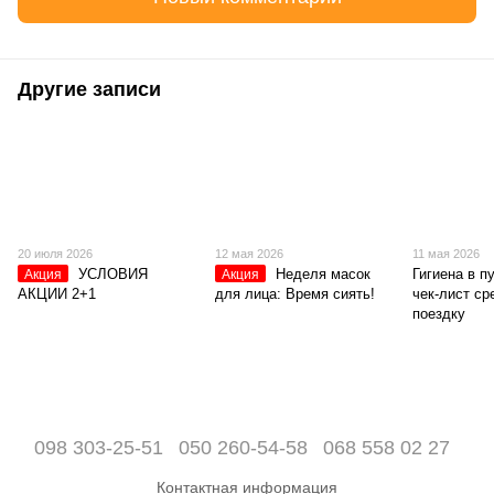
Другие записи
20 июля 2026
12 мая 2026
11 мая 2026
УСЛОВИЯ
Неделя масок
Гигиена в п
Акция
Акция
АКЦИИ 2+1
для лица: Время сиять!
чек-лист ср
поездку
098 303-25-51
050 260-54-58
068 558 02 27
Контактная информация