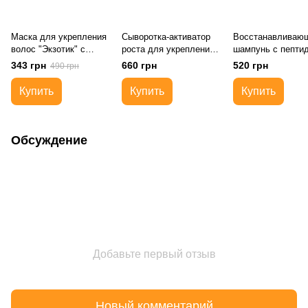
Маска для укрепления
Сыворотка-активатор
Восстанавливаю
волос "Экзотик" с
роста для укрепления
шампунь с пепти
индийскими травами
волос "Капиксил и
липидным компл
343 грн
660 грн
520 грн
490 грн
ундария"
Купить
Купить
Купить
Обсуждение
Добавьте первый отзыв
Новый комментарий