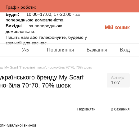
Графік роботи:
Будні:
10:00–17:00, 17-20:00 - за
попередньою домовленістю.
Вихідні
: за попередньою
Мій кошик
домовленістю.
Пишіть нам або телефонуйте, будемо у
зручний для вас час.
Порівняння
Бажання
Вхід
Укр
у My Scarf "Перелітні птахи", чорно-біла 70*70, 70% шовк
українського бренду My Scarf
Артикул
1727
рно-біла 70*70, 70% шовк
Порівняти
В бажання
опичувальної знижки