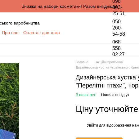
098
Знижки на набори косметики! Разом вигідніше!
303-
25-51
050
ського виробництва
260-
Про нас
Оплата і доставка
54-58
онтактна інформація
068
да користувача
558
02 27
півпраці для оптових покупців
Головна
Акційні пропозиції
ПЦІВ
Дизайнерська хустка українського бренд
обки персональних даних
Дизайнерська хустка 
"Перелітні птахи", чо
В наявності
Написати відгук
Ціну уточнюйте
Увійти
для відображення нак
%