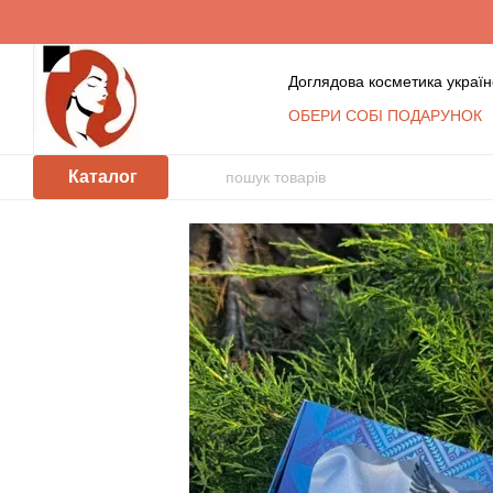
Перейти до основного контенту
Доглядова косметика україн
ОБЕРИ СОБІ ПОДАРУНОК
Обмін та повернення
К
Сертифікати
Блог
Уго
Каталог
Відгуки про магазин
Косметика оптом: умови с
КЛУБ ПОСТІЙНИХ ПОКУ
Політика захисту та обр