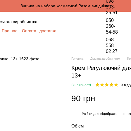
098
Знижки на набори косметики! Разом вигідніше!
303-
25-51
050
ського виробництва
260-
Про нас
Оплата і доставка
54-58
онтактна інформація
068
да користувача
558
02 27
півпраці для оптових покупців
Головна
Догляд за обличчям
Кр
ПЦІВ
Крем Регулюючий для 
обки персональних даних
13+
В наявності
3 відг
90 грн
Увійти
для відображення нак
%
Об'єм