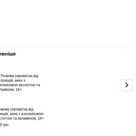
ивніше
Раз
чкова сироватка від
Крем
ищів, акне з азелаїновою
проб
слотою та каламіном, 16+
акне,
0 грн
90 гр