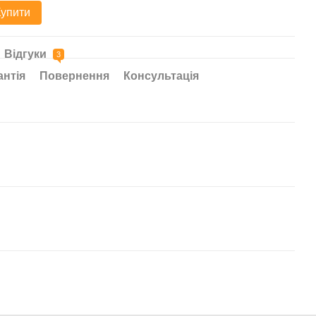
49
Купити
Відгуки
3
антія
Повернення
Консультація