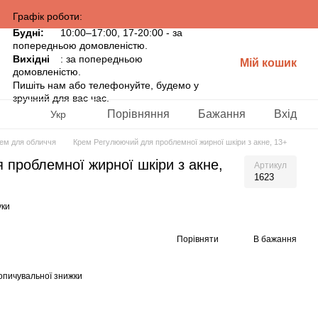
Графік роботи:
Будні:
10:00–17:00, 17-20:00 - за
попередньою домовленістю.
Вихідні
: за попередньою
Мій кошик
домовленістю.
Пишіть нам або телефонуйте, будемо у
зручний для вас час.
Порівняння
Бажання
Вхід
Укр
ем для обличчя
Крем Регулюючий для проблемної жирної шкіри з акне, 13+
проблемної жирної шкіри з акне,
Артикул
1623
уки
Порівняти
В бажання
опичувальної знижки