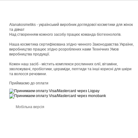
Alanakosmetiks - український виробник доглядової косметики для жінок
та дівчат
Над створенням кожного засобу працює команда біотехнологів.
Наша косметика сертифікована згідно чинного Законодавства України,
виробництво працює згідно розроблених нами Технічних Умов
виробництва продукції.
Кожен наш засіб - містить комплекси рослинних олії, вітаміни,
зволожувачі, пробіотики, цераміди, пептиди та інші корисні для шкіри
та волосся речовини.
Приймаємо до оплати
Мобільна версія