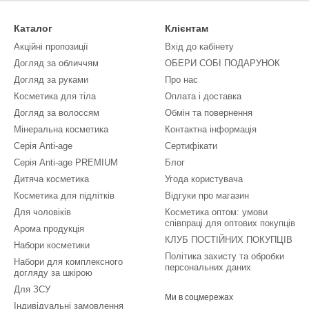
Каталог
Клієнтам
Акційні пропозиції
Вхід до кабінету
Догляд за обличчям
ОБЕРИ СОБІ ПОДАРУНОК
Догляд за руками
Про нас
Косметика для тіла
Оплата і доставка
Догляд за волоссям
Обмін та повернення
Мінеральна косметика
Контактна інформація
Серія Anti-age
Сертифікати
Серія Anti-age PREMIUM
Блог
Дитяча косметика
Угода користувача
Косметика для підлітків
Відгуки про магазин
Для чоловіків
Косметика оптом: умови
співпраці для оптових покупців
Арома продукція
КЛУБ ПОСТІЙНИХ ПОКУПЦІВ
Набори косметики
Політика захисту та обробки
Набори для комплексного
персональних даних
догляду за шкірою
Для ЗСУ
Ми в соцмережах
Індивідуальні замовлення