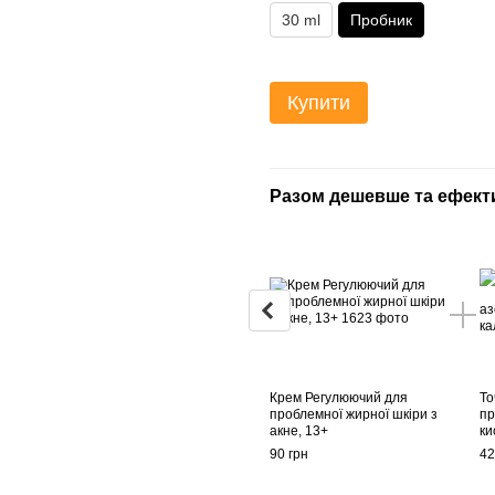
30 ml
Пробник
Купити
Разом дешевше та ефект
Крем Регулюючий для
То
проблемної жирної шкіри з
пр
акне, 13+
ки
90 грн
42