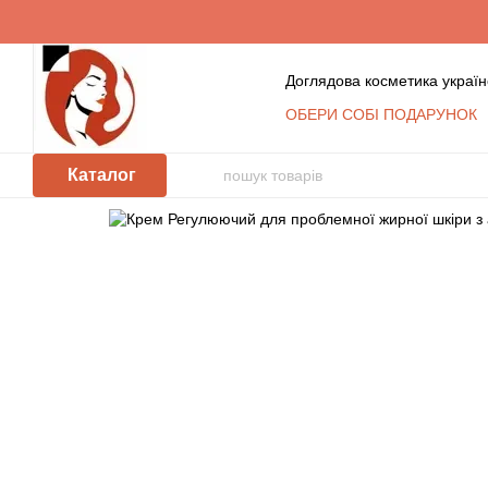
Перейти до основного контенту
Доглядова косметика україн
ОБЕРИ СОБІ ПОДАРУНОК
Обмін та повернення
К
Сертифікати
Блог
Уго
Каталог
Відгуки про магазин
Косметика оптом: умови с
КЛУБ ПОСТІЙНИХ ПОКУ
Політика захисту та обр