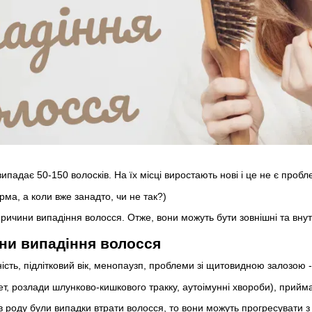
ипадає 50-150 волосків. На їх місці виростають нові і це не є проб
рма, а коли вже занадто, чи не так?)
ричини випадіння волосся. Отже, вони можуть бути зовнішні та внут
ни випадіння волосся
ність, підлітковий вік, менопаузп, проблеми зі щитовидною залозою 
бет, розлади шлунково-кишкового тракку, аутоімунні хвороби), прийм
в роду були випадки втрати волосся, то вони можуть прогресувати з в