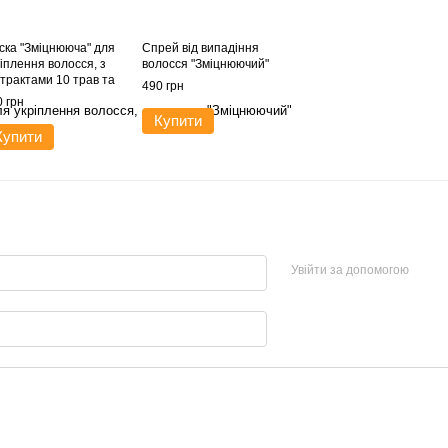
ска "Зміцнююча" для
Спрей від випадіння
іплення волосся, з
волосся "Зміцнюючий"
страктами 10 трав та
490 грн
ацинамідом
 грн
Купити
Купити
Увійти за допомогою