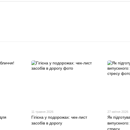
11 травня 2026
27 квітня 2026
для
Гігієна у подорожах: чек-лист
Як підготув
засобів в дорогу
випускного:
стресу