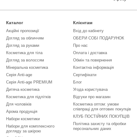
Каталог
Клієнтам
Акційні пропозиції
Вхід до кабінету
Догляд за обличчям
ОБЕРИ СОБІ ПОДАРУНОК
Догляд за руками
Про нас
Косметика для тіла
Оплата і доставка
Догляд за волоссям
Обмін та повернення
Мінеральна косметика
Контактна інформація
Серія Anti-age
Сертифікати
Серія Anti-age PREMIUM
Блог
Дитяча косметика
Угода користувача
Косметика для підлітків
Відгуки про магазин
Для чоловіків
Косметика оптом: умови
співпраці для оптових покупців
Арома продукція
КЛУБ ПОСТІЙНИХ ПОКУПЦІВ
Набори косметики
Політика захисту та обробки
Набори для комплексного
персональних даних
догляду за шкірою