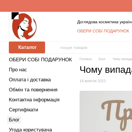
Перейти до основного контенту
Доглядова косметика україн
ОБЕРИ СОБІ ПОДАРУНОК
Обмін та повернення
К
Сертифікати
Блог
Уго
Каталог
Відгуки про магазин
Косметика оптом: умови с
ОБЕРИ СОБІ ПОДАРУНОК
Головна
Блог
Чому випада
КЛУБ ПОСТІЙНИХ ПОКУ
Чому випад
Політика захисту та обр
Про нас
Оплата і доставка
18 жовтня 2023
Обмін та повернення
Контактна інформація
Сертифікати
Блог
Угода користувача