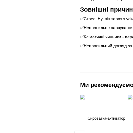
Зовнішні причин
✅️Стрес. Ну, він зараз з 
✅️Неправильне харчування,
✅️Кліматичні чинники - пе
✅️Неправильний догляд за 
Ми рекомендуєм