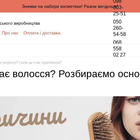
098
Знижки на набори косметики! Разом вигідніше!
303-
25-51
050
ського виробництва
260-
Про нас
Оплата і доставка
54-58
онтактна інформація
068
да користувача
558
02 27
півпраці для оптових покупців
є волосся? І коли це стає проблемою?
ПЦІВ
ає волосся? Розбираємо осно
обки персональних даних