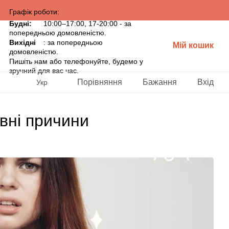
Графік роботи:
Будні:
10:00–17:00, 17-20:00 - за
попередньою домовленістю.
Вихідні
: за попередньою
Мій кошик
домовленістю.
Пишіть нам або телефонуйте, будемо у
зручний для вас час.
Порівняння
Бажання
Вхід
Укр
вні причини