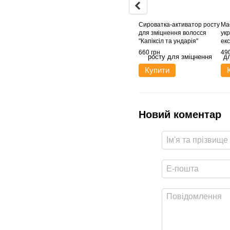
Сироватка-активатор росту
Ма
для зміцнення волосся
укр
"Капіксіл та ундарія"
ек
ні
660 грн
490
Купити
Новий коментар