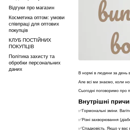
Відгуки про магазин
Косметика оптом: умови
співпраці для оптових
покупців
КЛУБ ПОСТІЙНИХ
ПОКУПЦІВ
Політика захисту та
обробки персональних
даних
В нормі в людини за день в
Але всі ми знаємо, коли но
Сьогодні поговоримо про п
Внутрішні причи
✅️Гормональні зміни. Вагіт
✅️Різні захворювання (діа
✅️Спадковість. Якщо у вас 