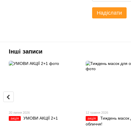
Надіслати
Інші записи
20 липня 2026
12 травня 2026
УМОВИ АКЦІЇ 2+1
Тиждень масок 
акція
акція
обличчя!