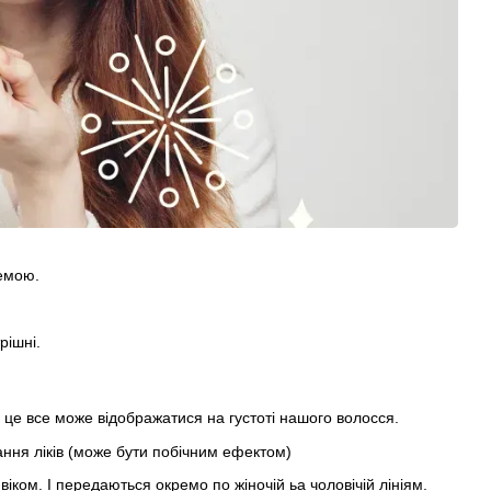
лемою.
рішні.
- це все може відображатися на густоті нашого волосся.
ання ліків (може бути побічним ефектом)
іком. І передаються окремо по жіночій ьа чоловічій лініям.