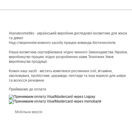
Alanakosmetiks - український виробник доглядової косметики для жінок
та дівчат
Над створенням кожного засобу працює команда біотехнологів.
Наша косметика сертифікована згідно чинного Законодавства України,
виробництво працює згідно розроблених нами Технічних Умов
виробництва продукції.
Кожен наш засіб - містить комплекси рослинних олії, вітаміни,
зволожувачі, пробіотики, цераміди, пептиди та інші корисні для шкіри
та волосся речовини.
Приймаємо до оплати
Мобільна версія