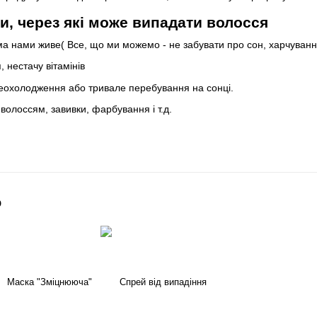
и, через які може випадати волосся
усіма нами живе( Все, що ми можемо - не забувати про сон, харчуван
 нестачу вітамінів
реохолодження або тривале перебування на сонці.
волоссям, завивки, фарбування і т.д.
о