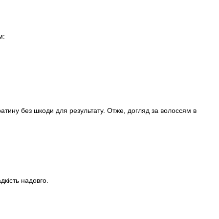
м:
ератину без шкоди для результату. Отже, догляд за волоссям в
дкість надовго.