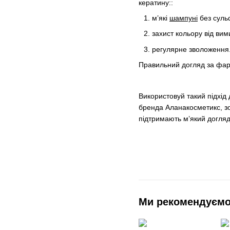
кератину::
м’які
шампуні
без суль
захист кольору від вим
регулярне зволоження
Правильний догляд за фарб
Використовуй такий підхід 
бренда Аланакосметикс, з
підтримають м’який догляд
Ми рекомендуєм