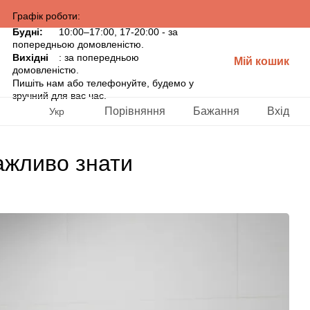
Графік роботи:
Будні:
10:00–17:00, 17-20:00 - за
попередньою домовленістю.
Вихідні
: за попередньою
Мій кошик
домовленістю.
Пишіть нам або телефонуйте, будемо у
зручний для вас час.
Порівняння
Бажання
Вхід
Укр
ажливо знати