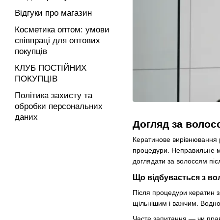
Відгуки про магазин
Косметика оптом: умови
співпраці для оптових
покупців
КЛУБ ПОСТІЙНИХ
ПОКУПЦІВ
Політика захисту та
обробки персональних
даних
Догляд за волос
Кератинове вирівнювання р
процедури. Неправильне ми
доглядати за волоссям післ
Що відбувається з во
Після процедури кератин з
щільнішим і важчим. Водно
Часте запитання — чи прав