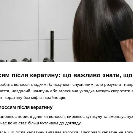
сям після кератину: що важливо знати, щ
обить волосся гладким, блискучим і слухняним, але результат напря
ття, невдалий шампунь або агресивна укладка можуть скоротити еф
я кератину без міфів і крайнощів.
лоссям після кератину
аповнює пористі ділянки волосся, вирівнює кутикулу та зменшує пух
час воно стає більш чутливим до
догляду
.
да, що після кератину випадає волосся. Насправді кератин не впли