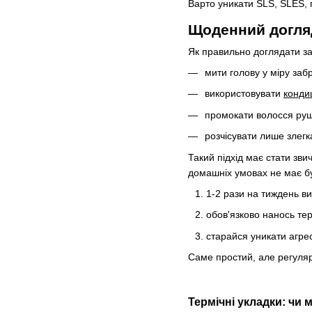
Варто уникати SLS, SLES,
Щоденний догляд
Як правильно доглядати за
мити голову у міру заб
використовувати
конди
промокати волосся руш
розчісувати лише злегк
Такий підхід має стати зви
домашніх умовах не має б
1-2 рази на тиждень в
обов'язково нанось те
старайся уникати агрес
Саме простий, але регуляр
Термічні укладки: чи