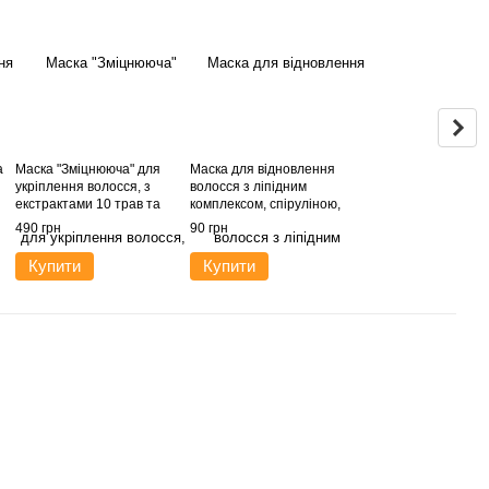
а
Маска "Зміцнююча" для
Маска для відновлення
укріплення волосся, з
волосся з ліпідним
екстрактами 10 трав та
комплексом, спіруліною,
ніацинамідом
кашеміром та шовком
490 грн
90 грн
Купити
Купити