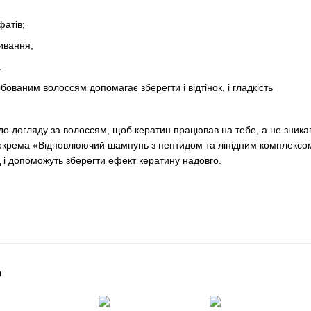
фатів;
ивання;
.
ованим волоссям допомагає зберегти і відтінок, і гладкість
до догляду за волоссям, щоб кератин працював на тебе, а не зникав
окрема «Відновлюючий шампунь з пептидом та ліпідним комплексом
 і допоможуть зберегти ефект кератину надовго.
о