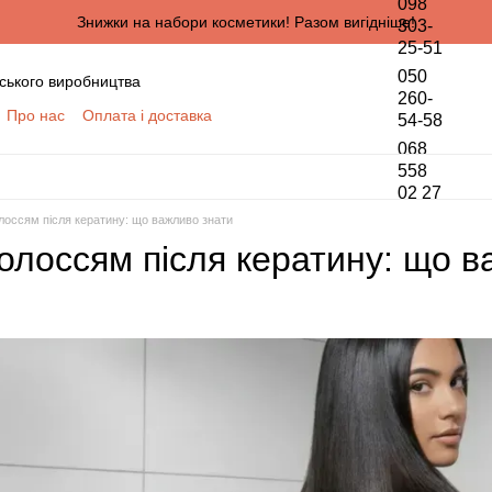
098
Знижки на набори косметики! Разом вигідніше!
303-
25-51
050
ського виробництва
260-
Про нас
Оплата і доставка
54-58
онтактна інформація
068
да користувача
558
02 27
півпраці для оптових покупців
лоссям після кератину: що важливо знати
ПЦІВ
олоссям після кератину: що в
обки персональних даних