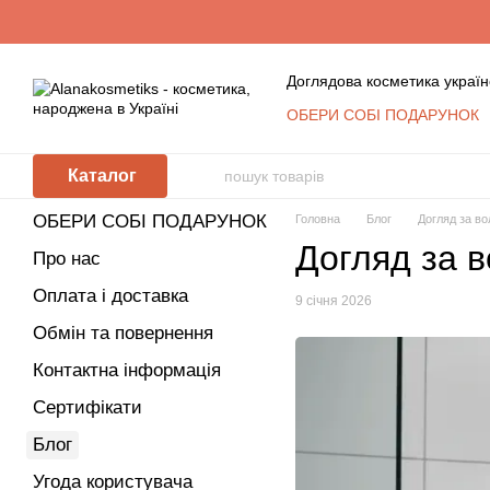
Перейти до основного контенту
Доглядова косметика україн
ОБЕРИ СОБІ ПОДАРУНОК
Обмін та повернення
К
Сертифікати
Блог
Уго
Каталог
Відгуки про магазин
Косметика оптом: умови с
ОБЕРИ СОБІ ПОДАРУНОК
Головна
Блог
Догляд за во
КЛУБ ПОСТІЙНИХ ПОКУ
Догляд за в
Політика захисту та обр
Про нас
Оплата і доставка
9 січня 2026
Обмін та повернення
Контактна інформація
Сертифікати
Блог
Угода користувача