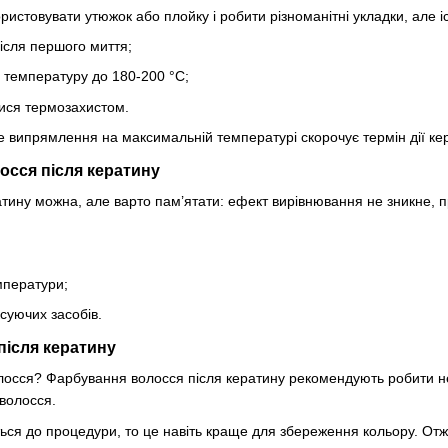
ристовувати утюжок або плойку і робити різноманітні укладки, але 
після першого миття;
 температуру до 180-200 °C;
тися термозахистом.
е випрямлення на максимальній температурі скорочує термін дії ке
осся після кератину
атину можна, але варто пам’ятати: ефект вирівнювання не зникне, 
мператури;
ксуючих засобів.
після кератину
осся? Фарбування волосся після кератину рекомендують робити не 
 волосся.
ся до процедури, то це навіть краще для збереження кольору. От