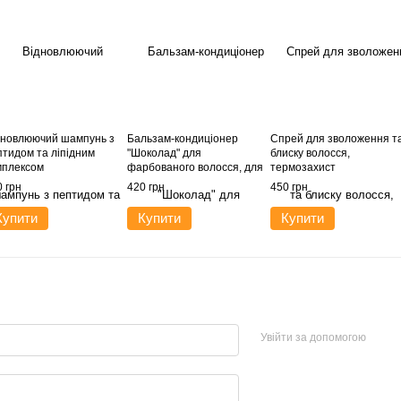
дновлюючий шампунь з
Бальзам-кондиціонер
Спрей для зволоження т
птидом та ліпідним
"Шоколад" для
блиску волосся,
мплексом
фарбованого волосся, для
термозахист
блиску та термозахисту
 грн
420 грн
450 грн
Купити
Купити
Купити
Увійти за допомогою