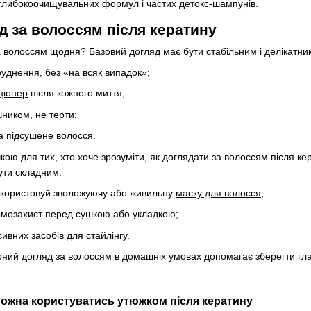
 глибокоочищувальних формул і частих детокс-шампунів.
 за волоссям після кератину
 волоссям щодня? Базовий догляд має бути стабільним і делікатни
руднення, без «на всяк випадок»;
ціонер
після кожного миття;
ником, не терти;
а підсушене волосся.
чкою для тих, хто хоче зрозуміти, як доглядати за волоссям після к
ути складним:
икористовуй зволожуючу або живильну
маску для волосся
;
рмозахист перед сушкою або укладкою;
ивних засобів для стайлінгу.
ний догляд за волоссям в домашніх умовах допомагає зберегти гла
 можна користуватись утюжком після кератину