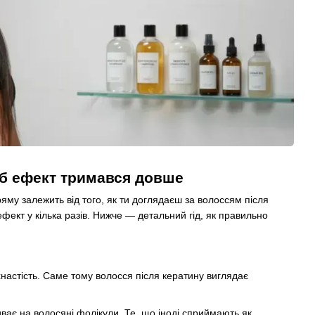
об ефект тримався довше
му залежить від того, як ти доглядаєш за волоссям після
ект у кілька разів. Нижче — детальний гід, як правильно
настість. Саме тому волосся після кератину виглядає
ває на волосяні фолікули. Те, що іноді сприймають як