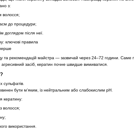
ано з:
 волосся;
асм до процедури;
 доглядом після неї.
у: ключові правила
вперше
ду та рекомендацій майстра — зазвичай через 24–72 години. Саме 
 агресивний засіб, кератин почне швидше вимиватися.
и?
 сульфатів.
винен бути м’яким, із нейтральним або слабокислим pH.
я кератину:
з волосся;
ну;
ного використання.