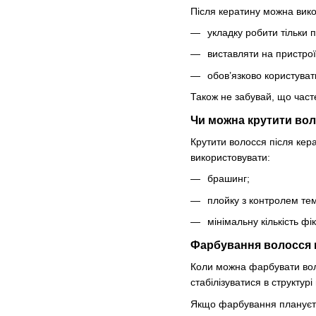
Після кератину можна вико
укладку робити тільки 
виставляти на пристрої
обов’язково користува
Також не забувай, що част
Чи можна крутити вол
Крутити волосся після кер
використовувати:
брашинг;
плойку з контролем те
мінімальну кількість фі
Фарбування волосся 
Коли можна фарбувати вол
стабілізуватися в структурі
Якщо фарбування плануєть