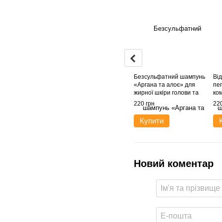
Безсульфатний шампунь
Ві
«Аргана та алоє» для
пе
жирної шкіри голови та
ко
сухих кінчиків
220 грн
220
Купити
Новий коментар